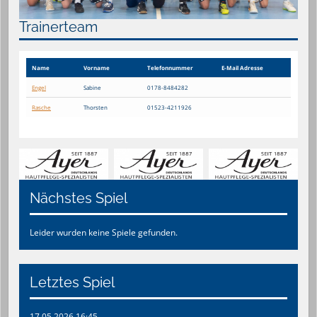
Trainerteam
Name
Vorname
Telefon​nummer
E-Mail Adresse
Engel
Sabine
0178-8484282
Rasche
Thorsten
01523-4211926
Nächstes Spiel
Leider wurden keine Spiele gefunden.
Letztes Spiel
17.05.2026 16:45