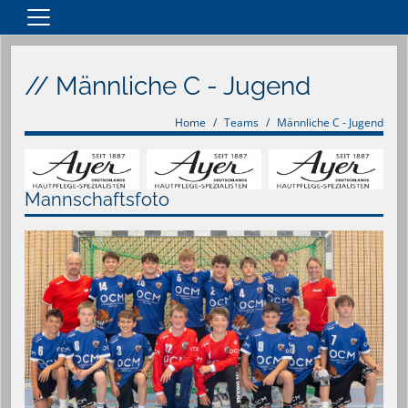
Home
// Männliche C - Jugend
Teams
Vereinsnews
Home
Teams
Männliche C - Jugend
Verein
Anfahrt
Mannschaftsfoto
Spielpläne
Merchandise Artikel
Sponsoren
Kontakt
Impressum