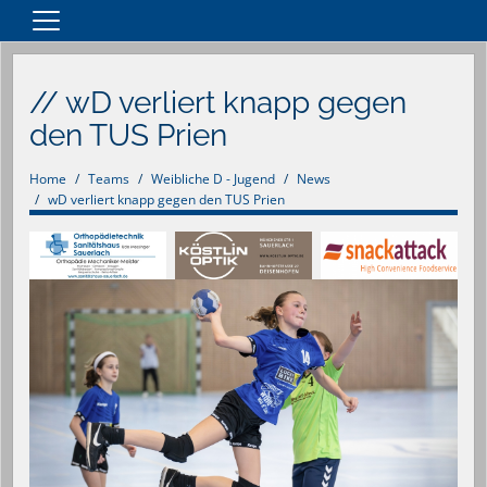
Home
// wD verliert knapp gegen
Teams
den TUS Prien
Vereinsnews
Verein
Home
Teams
Weibliche D - Jugend
News
wD verliert knapp gegen den TUS Prien
Anfahrt
Spielpläne
Merchandise Artikel
Sponsoren
Kontakt
Impressum