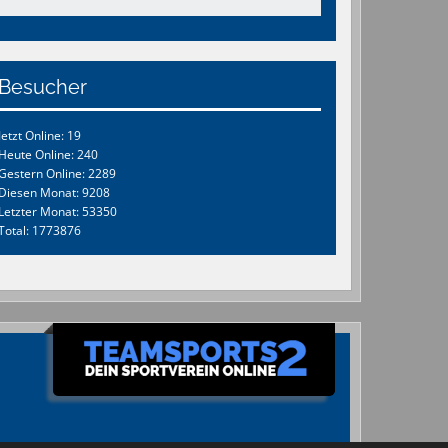
Besucher
Jetzt Online: 19
Heute Online: 240
Gestern Online: 2289
Diesen Monat: 9208
Letzter Monat: 53350
Total: 1773876