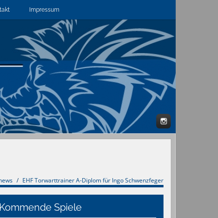
takt
Impressum
snews
EHF Torwarttrainer A-Diplom für Ingo Schwenzfeger
Kommende Spiele