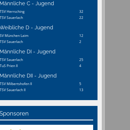
Männliche C - Jugend
TSV Herrsching
32
TSV Sauerlach
22
Weibliche D - Jugend
SV München Laim
12
TSV Sauerlach
2
Männliche DI - Jugend
TSV Sauerlach
25
TuS Prien II
4
Männliche DII - Jugend
TSV Milbertshofen II
5
TSV Sauerlach II
13
Sponsoren