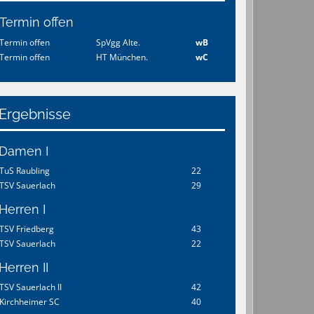
Termin offen
Termin offen
SpVgg Alte.
wB
Termin offen
HT München.
wC
Ergebnisse
Damen I
TuS Raubling
22
TSV Sauerlach
29
Herren I
TSV Friedberg
43
TSV Sauerlach
22
Herren II
TSV Sauerlach II
42
Kirchheimer SC
40