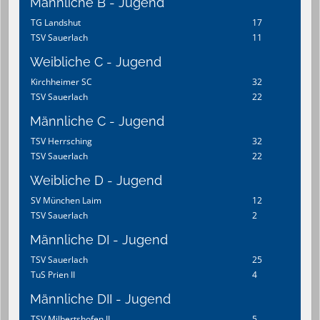
Männliche B - Jugend
TG Landshut
17
TSV Sauerlach
11
Weibliche C - Jugend
Kirchheimer SC
32
TSV Sauerlach
22
Männliche C - Jugend
TSV Herrsching
32
TSV Sauerlach
22
Weibliche D - Jugend
SV München Laim
12
TSV Sauerlach
2
Männliche DI - Jugend
TSV Sauerlach
25
TuS Prien II
4
Männliche DII - Jugend
TSV Milbertshofen II
5