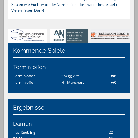
Säulen wie Euch, wäre der Verein nicht dort, wo er heute steht!
Vielen lieben Dank!
Kommende Spiele
Termin offen
Termin offen
SpVgg Alte.
wB
Termin offen
HT München.
wC
Ergebnisse
Damen I
TuS Raubling
22