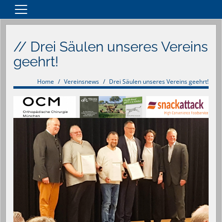
Home
// Drei Säulen unseres Vereins
Teams
geehrt!
Vereinsnews
Verein
Home
Vereinsnews
Drei Säulen unseres Vereins geehrt!
Anfahrt
Spielpläne
Merchandise Artikel
Sponsoren
Kontakt
Impressum