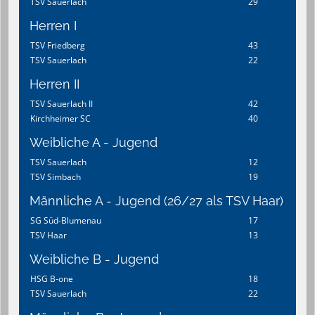
TSV Sauerlach
29
Herren I
TSV Friedberg
43
TSV Sauerlach
22
Herren II
TSV Sauerlach II
42
Kirchheimer SC
40
Weibliche A - Jugend
TSV Sauerlach
12
TSV Simbach
19
Männliche A - Jugend (26/27 als TSV Haar)
SG Süd-Blumenau
17
TSV Haar
13
Weibliche B - Jugend
HSG B-one
18
TSV Sauerlach
22