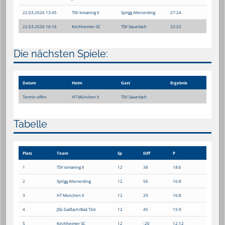
22.03.2026 13:45
TSV Ismaning II
SpVgg Altenerding
27:24
22.03.2026 16:16
Kirchheimer SC
TSV Sauerlach
32:22
Die nächsten Spiele:
Datum
Heim
Gast
Ergebnis
Termin offen
HT München II
TSV Sauerlach
Tabelle
Platz
Team
Sp
Diff
P
1
TSV Ismaning II
12
38
18:6
2
SpVgg Altenerding
12
56
16:8
3
HT München II
12
29
16:8
4
JSG Gaißach/Bad Tölz
12
45
15:9
5
Kirchheimer SC
12
-20
12:12