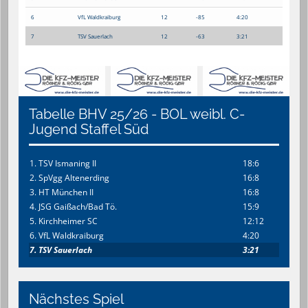
6
VfL Waldkraiburg
12
-85
4:20
7
TSV Sauerlach
12
-63
3:21
Tabelle BHV 25/26 - BOL weibl. C-
Jugend Staffel Süd
1. TSV Ismaning II
18:6
2. SpVgg Altenerding
16:8
3. HT München II
16:8
4. JSG Gaißach/Bad Tö.
15:9
5. Kirchheimer SC
12:12
6. VfL Waldkraiburg
4:20
7. TSV Sauerlach
3:21
Nächstes Spiel